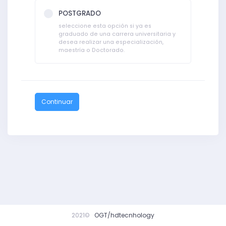
POSTGRADO
seleccione esta opción si ya es
graduado de una carrera universitaria y
desea realizar una especialización,
maestría o Doctorado.
Continuar
2021©
OGT/hdtecnhology